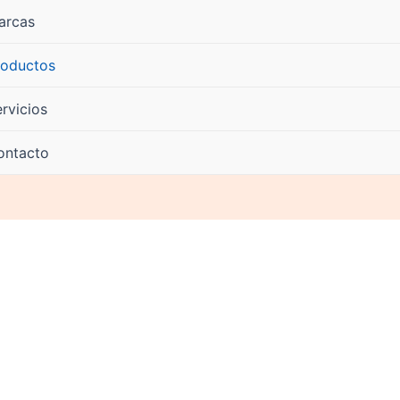
arcas
roductos
rvicios
ontacto