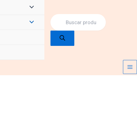
Products
search